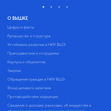
О ВЫШКЕ
Цифры и факты
Л
Руководство и структура
Д
Устойчивое развитие в НИУ ВШЭ
О
Преподаватели и сотрудники
П
Корпуса и общежития
В
Закупки
П
Обращения граждан в НИУ ВШЭ
А
Фонд целевого капитала
Д
Противодействие коррупции
Ц
Сведения о доходах, расходах, об имуществе и
Б
обязательствах имущественного характера