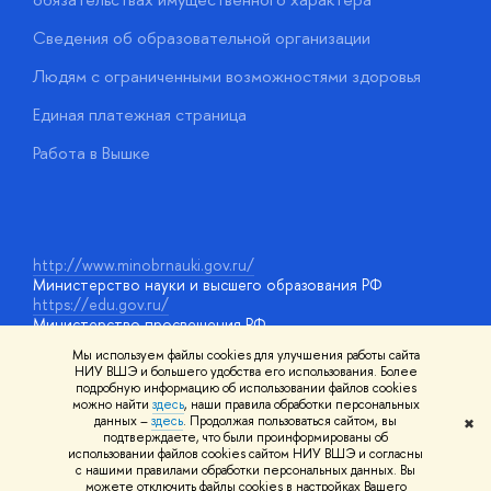
О
Сведения об образовательной организации
О
Людям с ограниченными возможностями здоровья
у
Единая платежная страница
Работа в Вышке
http://www.minobrnauki.gov.ru/
Министерство науки и высшего образования РФ
https://edu.gov.ru/
Министерство просвещения РФ
https://elearning.hse.ru/mooc
Мы используем файлы cookies для улучшения работы сайта
Массовые открытые онлайн-курсы
НИУ ВШЭ и большего удобства его использования. Более
подробную информацию об использовании файлов cookies
можно найти
здесь
, наши правила обработки персональных
данных –
здесь
. Продолжая пользоваться сайтом, вы
✖
© НИУ ВШЭ 1993–2026
Адреса и контакты
Условия
подтверждаете, что были проинформированы об
использования материалов
Политика конфиденциальности
Карта
использовании файлов cookies сайтом НИУ ВШЭ и согласны
сайта
с нашими правилами обработки персональных данных. Вы
Шрифты HSE Sans и HSE Slab разработаны в
Школе дизайна НИУ
можете отключить файлы cookies в настройках Вашего