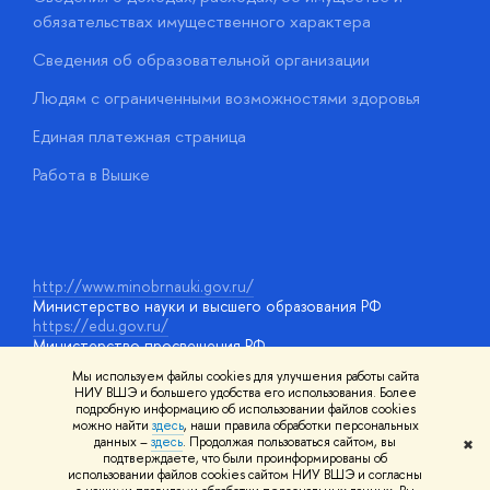
обязательствах имущественного характера
О
Сведения об образовательной организации
О
Людям с ограниченными возможностями здоровья
у
Единая платежная страница
Работа в Вышке
http://www.minobrnauki.gov.ru/
Министерство науки и высшего образования РФ
https://edu.gov.ru/
Министерство просвещения РФ
https://elearning.hse.ru/mooc
Мы используем файлы cookies для улучшения работы сайта
Массовые открытые онлайн-курсы
НИУ ВШЭ и большего удобства его использования. Более
подробную информацию об использовании файлов cookies
можно найти
здесь
, наши правила обработки персональных
данных –
здесь
. Продолжая пользоваться сайтом, вы
✖
© НИУ ВШЭ 1993–2026
Адреса и контакты
Условия
подтверждаете, что были проинформированы об
использования материалов
Политика конфиденциальности
Карта
использовании файлов cookies сайтом НИУ ВШЭ и согласны
сайта