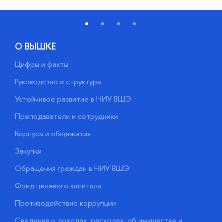
О ВЫШКЕ
Цифры и факты
Л
Руководство и структура
Д
Устойчивое развитие в НИУ ВШЭ
О
Преподаватели и сотрудники
П
Корпуса и общежития
В
Закупки
П
Обращения граждан в НИУ ВШЭ
А
Фонд целевого капитала
Д
Противодействие коррупции
Ц
Сведения о доходах, расходах, об имуществе и
Б