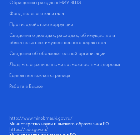
Обращения граждан в НИУ ВШЭ
А
Фонд целевого капитала
Д
Противодействие коррупции
Ц
Сведения о доходах, расходах, об имуществе и
Б
обязательствах имущественного характера
О
Сведения об образовательной организации
О
Людям с ограниченными возможностями здоровья
у
Единая платежная страница
Работа в Вышке
http://www.minobrnauki.gov.ru/
Министерство науки и высшего образования РФ
https://edu.gov.ru/
Министерство просвещения РФ