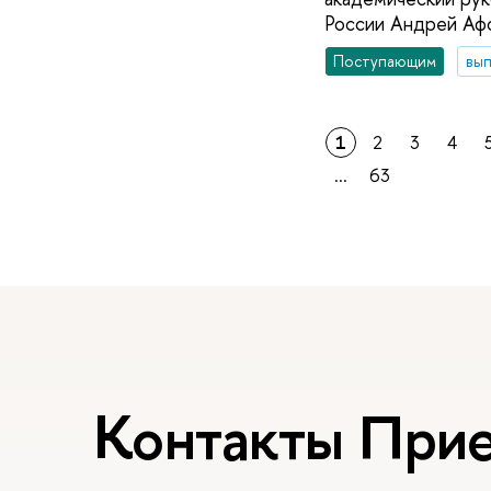
России Андрей Аф
Поступающим
вып
1
2
3
4
...
63
Контакты При