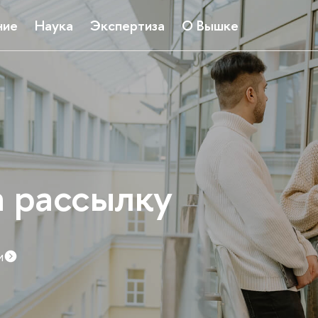
ние
Наука
Экспертиза
О Вышке
а рассылку
и