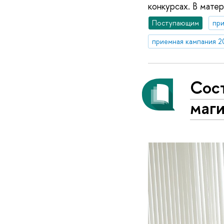
конкурсах. В мате
Поступающим
при
приемная кампания 2
Сос
маг