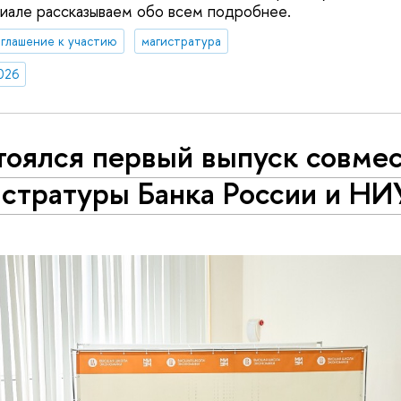
риале рассказываем обо всем подробнее.
глашение к участию
магистратура
026
тоялся первый выпуск совме
истратуры Банка России и Н