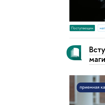
Поступающим
маг
Вст
маги