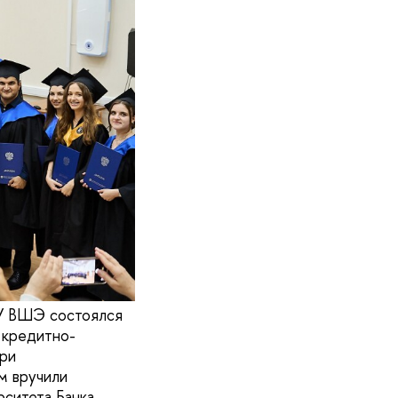
ИУ ВШЭ состоялся
 кредитно-
ри
м вручили
ситета Банка