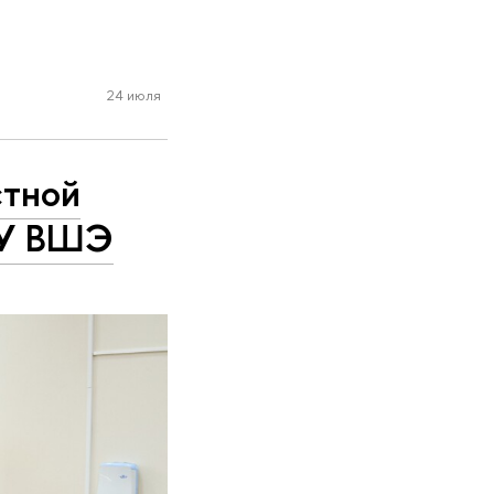
24 июля
стной
ИУ ВШЭ