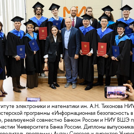
итуте электроники и математики им. А.Н. Тихонова Н
истерской программы «Информационная безопасность в
», реализуемой совместно Банком России и НИУ ВШЭ п
частии Университета Банка России. Дипломы выпускника
оводитель программы Антон Сергеев и директор Универ