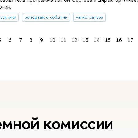
онин.
ускники
репортаж о событии
магистратура
5
6
7
8
9
10
11
12
13
14
15
16
17
емной комиссии