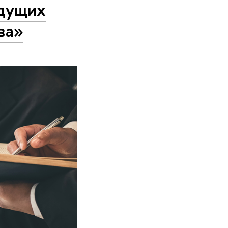
удущих
ва»