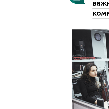
важ
ком