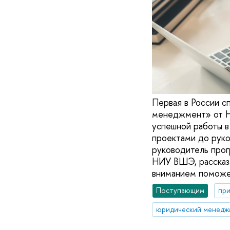
Первая в России 
менеджмент» от Н
успешной работы в
проектами до рук
руководитель про
НИУ ВШЭ, рассказа
вниманием поможет
Поступающим
при
юридический менедж