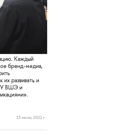
ацию. Каждый
акое бренд-медиа,
оить
 их развивать и
ИУ ВШЭ и
никациями».
13 июля, 2022 г.