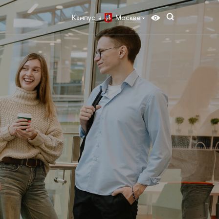
Кампус в
Москве
иентов магистрат