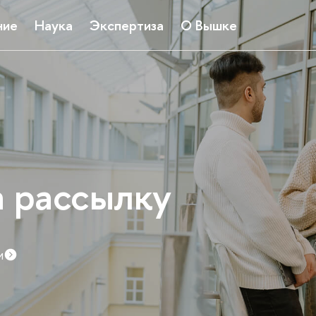
ние
Наука
Экспертиза
О Вышке
риятия для абитур
тых дверей и консультаций факультетов