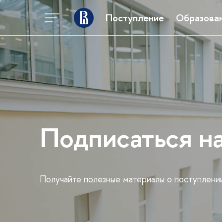
Поступление
Образова
Мероп
График дней откры