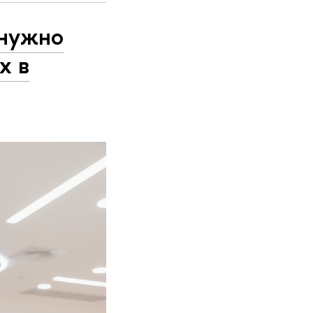
 нужно
х в