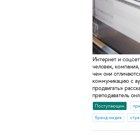
Интернет и соцсе
человек, компания
чем они отличаютс
коммуникацию с ау
продвигать» расс
преподаватель онл
Поступающим
при
бренд-медиа
стра