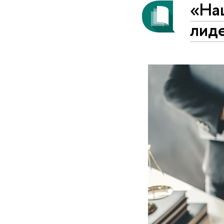
«На
лид