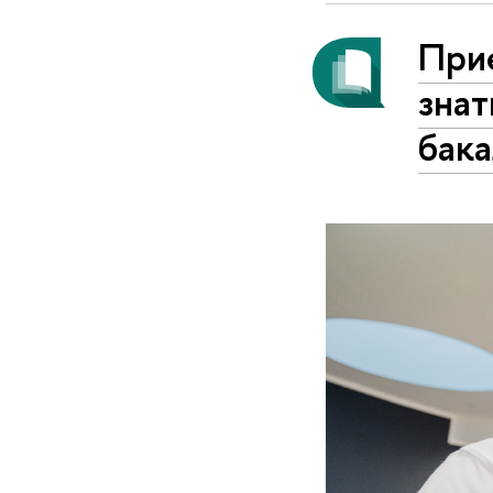
При
знат
бак