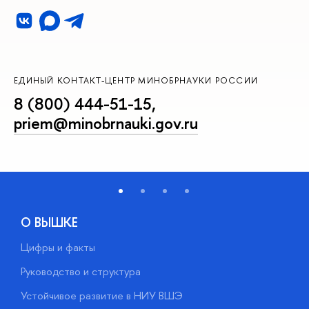
ЕДИНЫЙ КОНТАКТ-ЦЕНТР МИНОБРНАУКИ РОССИИ
8 (800) 444-51-15
,
priem@minobrnauki.gov.ru
О ВЫШКЕ
Цифры и факты
Л
Руководство и структура
Д
Устойчивое развитие в НИУ ВШЭ
О