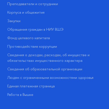
Преподаватели и сотрудники
П
Корпуса и общежития
В
Закупки
П
Обращения граждан в НИУ ВШЭ
А
Фонд целевого капитала
Д
Противодействие коррупции
Ц
Сведения о доходах, расходах, об имуществе и
Б
обязательствах имущественного характера
О
Сведения об образовательной организации
О
Людям с ограниченными возможностями здоровья
у
Единая платежная страница
Работа в Вышке