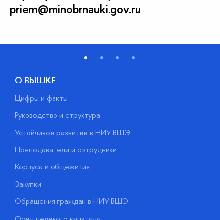
priem@minobrnauki.gov.ru
О ВЫШКЕ
Цифры и факты
Л
Руководство и структура
Д
Устойчивое развитие в НИУ ВШЭ
О
Преподаватели и сотрудники
П
Корпуса и общежития
В
Закупки
П
Обращения граждан в НИУ ВШЭ
А
Фонд целевого капитала
Д