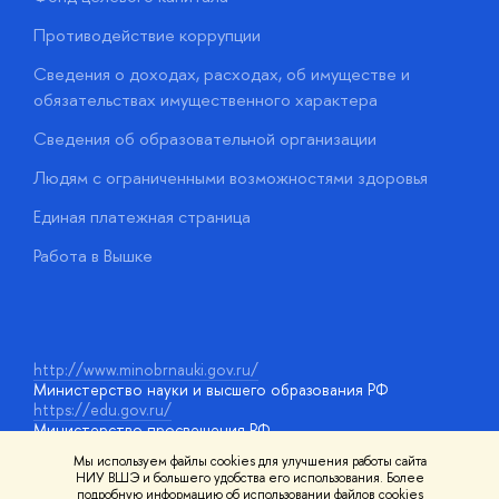
Противодействие коррупции
Ц
Сведения о доходах, расходах, об имуществе и
Б
обязательствах имущественного характера
О
Сведения об образовательной организации
О
Людям с ограниченными возможностями здоровья
у
Единая платежная страница
Работа в Вышке
http://www.minobrnauki.gov.ru/
Министерство науки и высшего образования РФ
https://edu.gov.ru/
Министерство просвещения РФ
https://elearning.hse.ru/mooc
Мы используем файлы cookies для улучшения работы сайта
Массовые открытые онлайн-курсы
НИУ ВШЭ и большего удобства его использования. Более
подробную информацию об использовании файлов cookies