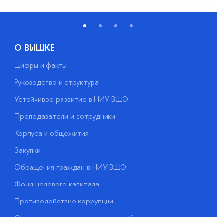
О ВЫШКЕ
Цифры и факты
Л
Руководство и структура
Д
Устойчивое развитие в НИУ ВШЭ
О
Преподаватели и сотрудники
П
Корпуса и общежития
В
Закупки
П
Обращения граждан в НИУ ВШЭ
А
Фонд целевого капитала
Д
Противодействие коррупции
Ц