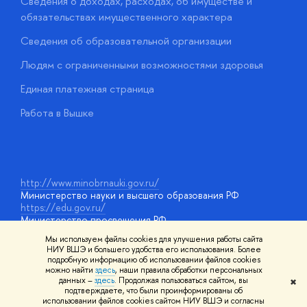
Сведения о доходах, расходах, об имуществе и
Б
обязательствах имущественного характера
О
Сведения об образовательной организации
О
Людям с ограниченными возможностями здоровья
у
Единая платежная страница
Работа в Вышке
http://www.minobrnauki.gov.ru/
Министерство науки и высшего образования РФ
https://edu.gov.ru/
Министерство просвещения РФ
https://elearning.hse.ru/mooc
Мы используем файлы cookies для улучшения работы сайта
Массовые открытые онлайн-курсы
НИУ ВШЭ и большего удобства его использования. Более
подробную информацию об использовании файлов cookies
можно найти
здесь
, наши правила обработки персональных
данных –
здесь
. Продолжая пользоваться сайтом, вы
✖
© НИУ ВШЭ 1993–2026
Адреса и контакты
Условия
подтверждаете, что были проинформированы об
использования материалов
Политика конфиденциальности
Карта
использовании файлов cookies сайтом НИУ ВШЭ и согласны
сайта