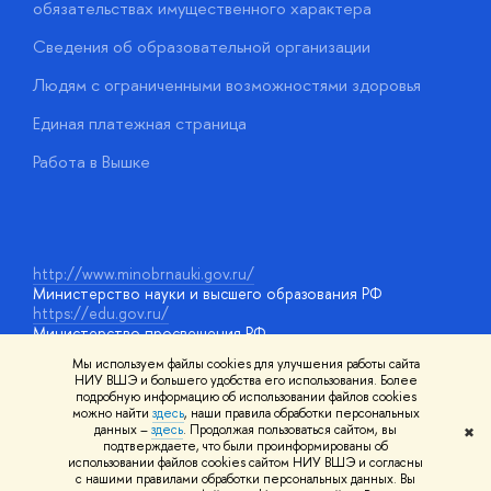
обязательствах имущественного характера
О
Сведения об образовательной организации
О
Людям с ограниченными возможностями здоровья
у
Единая платежная страница
Работа в Вышке
http://www.minobrnauki.gov.ru/
Министерство науки и высшего образования РФ
https://edu.gov.ru/
Министерство просвещения РФ
https://elearning.hse.ru/mooc
Мы используем файлы cookies для улучшения работы сайта
Массовые открытые онлайн-курсы
НИУ ВШЭ и большего удобства его использования. Более
подробную информацию об использовании файлов cookies
можно найти
здесь
, наши правила обработки персональных
данных –
здесь
. Продолжая пользоваться сайтом, вы
✖
© НИУ ВШЭ 1993–2026
Адреса и контакты
Условия
подтверждаете, что были проинформированы об
использования материалов
Политика конфиденциальности
Карта
использовании файлов cookies сайтом НИУ ВШЭ и согласны
сайта
с нашими правилами обработки персональных данных. Вы
Шрифты HSE Sans и HSE Slab разработаны в
Школе дизайна НИУ