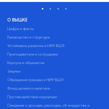
О ВЫШКЕ
Цифры и факты
Л
Руководство и структура
Д
Устойчивое развитие в НИУ ВШЭ
О
Преподаватели и сотрудники
П
Корпуса и общежития
В
Закупки
П
Обращения граждан в НИУ ВШЭ
А
Фонд целевого капитала
Д
Противодействие коррупции
Ц
Сведения о доходах, расходах, об имуществе и
Б