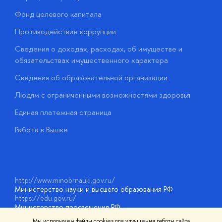
Фонд целевого капитала
Д
Противодействие коррупции
Ц
Сведения о доходах, расходах, об имуществе и
Б
обязательствах имущественного характера
О
Сведения об образовательной организации
О
Людям с ограниченными возможностями здоровья
у
Единая платежная страница
Работа в Вышке
http://www.minobrnauki.gov.ru/
Министерство науки и высшего образования РФ
https://edu.gov.ru/
Министерство просвещения РФ
https://elearning.hse.ru/mooc
Мы используем файлы cookies для улучшения работы сайта