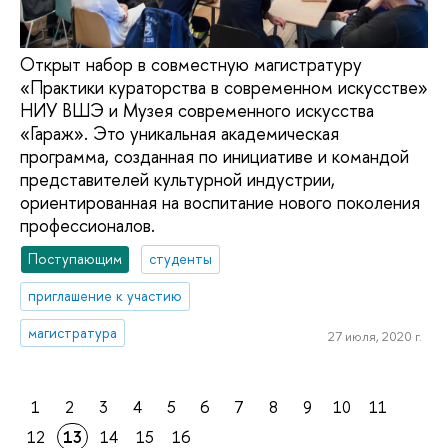
Открыт набор в совместную магистратуру
«Практики кураторства в современном искусстве»
НИУ ВШЭ и Музея современного искусства
«Гараж». Это уникальная академическая
программа, созданная по инициативе и командой
представителей культурной индустрии,
ориентированная на воспитание нового поколения
профессионалов.
Поступающим
студенты
приглашение к участию
магистратура
27 июля, 2020 г.
1
2
3
4
5
6
7
8
9
10
11
12
13
14
15
16