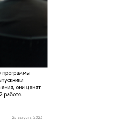
е программы
ыпускники
чения, они ценят
й работе.
25 августа, 2023 г.