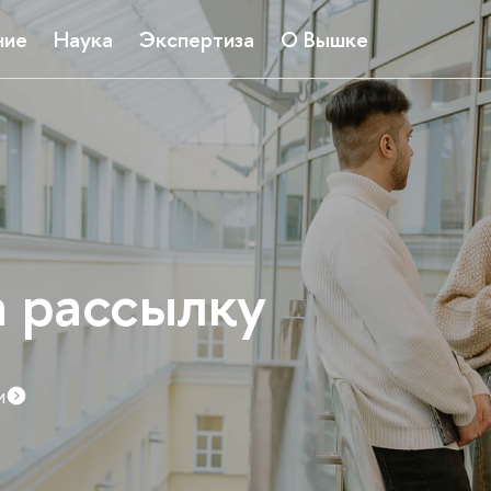
ние
Наука
Экспертиза
О Вышке
а рассылку
и