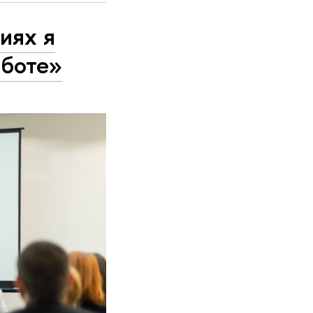
иях я
аботе»