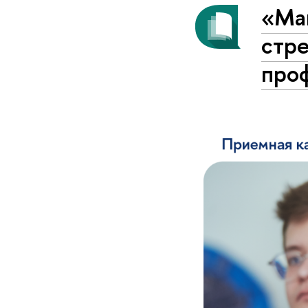
«Маг
стр
про