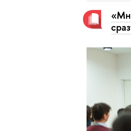
«Мно
сраз