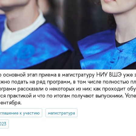
о основной этап приема в магистратуру НИУ ВШЭ уже 
но подать на ряд программ, в том числе полностью пла
грамм рассказали о некоторых из них: как проходит обу
ся практикой и что по итогам получают выпускники. Усп
ентября.
глашение к участию
магистратура
023