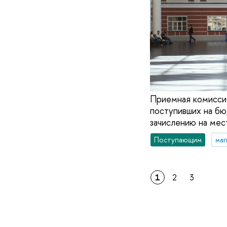
Приемная комисси
поступивших на бю
зачислению на мест
Поступающим
маг
1
2
3