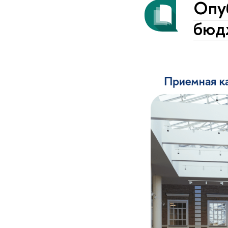
Опу
бюд