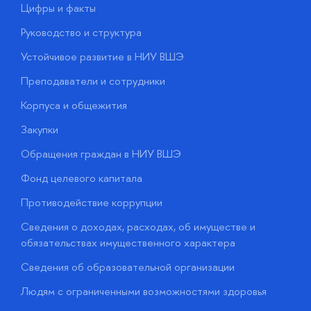
Цифры и факты
Л
Руководство и структура
Д
Устойчивое развитие в НИУ ВШЭ
О
Преподаватели и сотрудники
П
Корпуса и общежития
В
Закупки
П
Обращения граждан в НИУ ВШЭ
А
Фонд целевого капитала
Д
Противодействие коррупции
Ц
Сведения о доходах, расходах, об имуществе и
Б
обязательствах имущественного характера
О
Сведения об образовательной организации
О
Людям с ограниченными возможностями здоровья
у