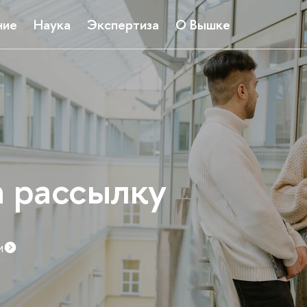
ние
Наука
Экспертиза
О Вышке
а рассылку
и