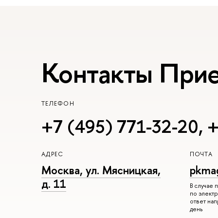
Контакты При
ТЕЛЕФОН
+7 (495) 771-32-20
,
+
АДРЕС
ПОЧТА
Москва, ул. Мясницкая,
pkma
д. 11
В случае
по электр
ответ на
день