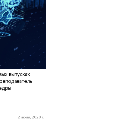
вых выпусках
преподаватель
федры
2 июля, 2020 г.