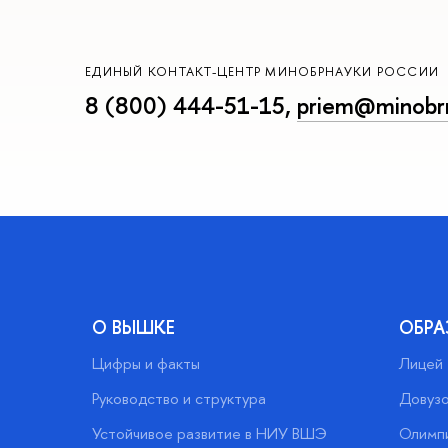
ЕДИНЫЙ КОНТАКТ-ЦЕНТР МИНОБРНАУКИ РОССИИ
8 (800) 444-51-15
,
priem@minobrn
О ВЫШКЕ
ОБРА
Цифры и факты
Лицей
Руководство и структура
Довузо
Устойчивое развитие в НИУ ВШЭ
Олимп