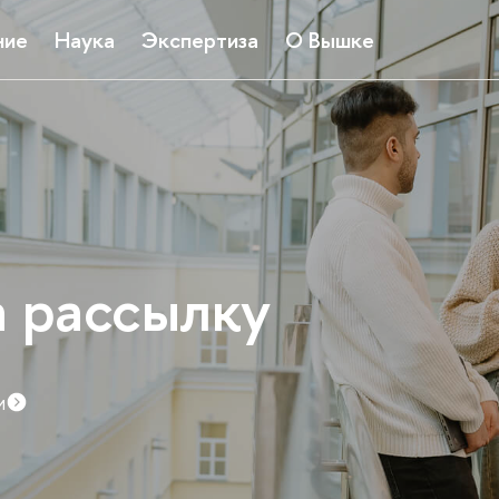
ние
Наука
Экспертиза
О Вышке
а рассылку
и