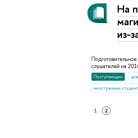
На 
маг
из-з
Подготовительное
слушателей на 201
Поступающим
дов
иностранные студен
1
2