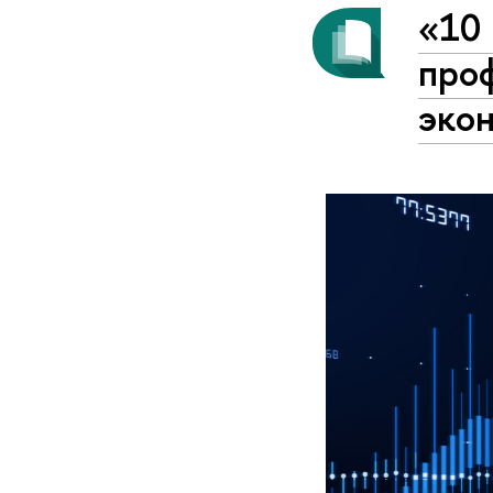
«10 
проф
эко