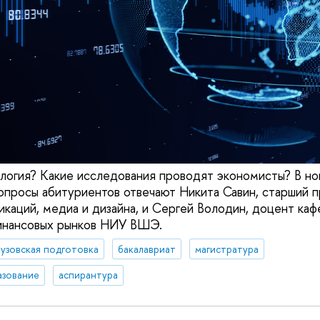
ология? Какие исследования проводят экономисты? В но
опросы абитуриентов отвечают Никита Савин, старший 
икаций, медиа и дизайна, и Сергей Володин, доцент ка
инансовых рынков НИУ ВШЭ.
узовская подготовка
бакалавриат
магистратура
азование
аспирантура