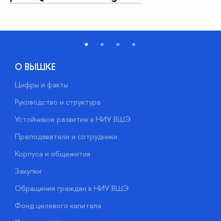
О ВЫШКЕ
Цифры и факты
Л
Руководство и структура
Д
Устойчивое развитие в НИУ ВШЭ
О
Преподаватели и сотрудники
П
Корпуса и общежития
В
Закупки
П
Обращения граждан в НИУ ВШЭ
А
Фонд целевого капитала
Д