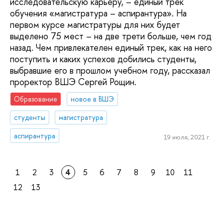
исследовательскую карьеру, – единый трек
обучения «магистратура – аспирантура». На
первом курсе магистратуры для них будет
выделено 75 мест – на две трети больше, чем год
назад. Чем привлекателен единый трек, как на него
поступить и каких успехов добились студенты,
выбравшие его в прошлом учебном году, рассказал
проректор ВШЭ Сергей Рощин.
Образование
новое в ВШЭ
студенты
магистратура
аспирантура
19 июля, 2021 г.
1
2
3
4
5
6
7
8
9
10
11
12
13