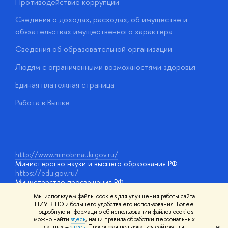
Противодействие коррупции
Ц
Сведения о доходах, расходах, об имуществе и
Б
обязательствах имущественного характера
О
Сведения об образовательной организации
О
Людям с ограниченными возможностями здоровья
у
Единая платежная страница
Работа в Вышке
http://www.minobrnauki.gov.ru/
Министерство науки и высшего образования РФ
https://edu.gov.ru/
Министерство просвещения РФ
https://elearning.hse.ru/mooc
Мы используем файлы cookies для улучшения работы сайта
Массовые открытые онлайн-курсы
НИУ ВШЭ и большего удобства его использования. Более
подробную информацию об использовании файлов cookies
можно найти
здесь
, наши правила обработки персональных
данных –
здесь
. Продолжая пользоваться сайтом, вы