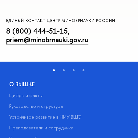
ЕДИНЫЙ КОНТАКТ-ЦЕНТР МИНОБРНАУКИ РОССИИ
8 (800) 444-51-15
,
priem@minobrnauki.gov.ru
О ВЫШКЕ
Цифры и факты
Л
Руководство и структура
Д
Устойчивое развитие в НИУ ВШЭ
О
Преподаватели и сотрудники
П