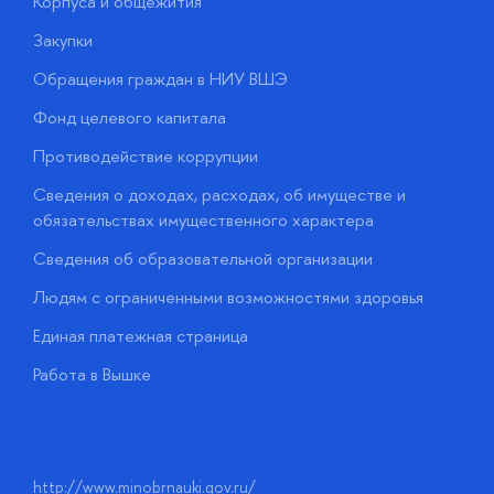
Корпуса и общежития
В
Закупки
П
Обращения граждан в НИУ ВШЭ
А
Фонд целевого капитала
Д
Противодействие коррупции
Ц
Сведения о доходах, расходах, об имуществе и
Б
обязательствах имущественного характера
О
Сведения об образовательной организации
О
Людям с ограниченными возможностями здоровья
у
Единая платежная страница
Работа в Вышке
http://www.minobrnauki.gov.ru/