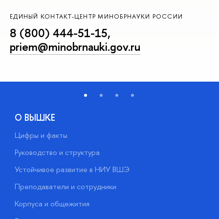
ЕДИНЫЙ КОНТАКТ-ЦЕНТР МИНОБРНАУКИ РОССИИ
8 (800) 444-51-15
,
priem@minobrnauki.gov.ru
О ВЫШКЕ
Цифры и факты
Л
Руководство и структура
Д
Устойчивое развитие в НИУ ВШЭ
О
Преподаватели и сотрудники
П
Корпуса и общежития
В