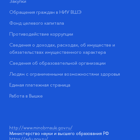
Закупки
П
Обращения граждан в НИУ ВШЭ
А
Фонд целевого капитала
Д
Противодействие коррупции
Ц
Сведения о доходах, расходах, об имуществе и
Б
обязательствах имущественного характера
О
Сведения об образовательной организации
О
Людям с ограниченными возможностями здоровья
у
Единая платежная страница
Работа в Вышке
http://www.minobrnauki.gov.ru/
Министерство науки и высшего образования РФ
https://edu.gov.ru/