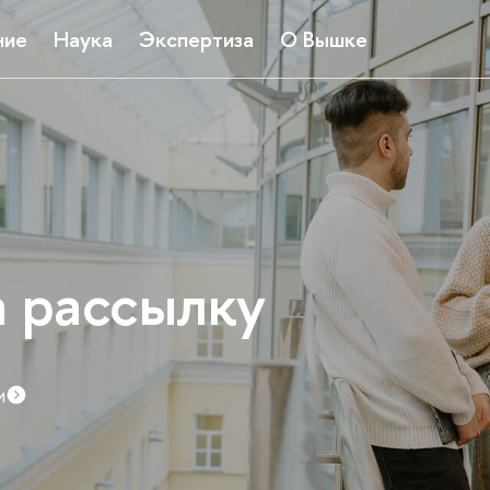
ние
Наука
Экспертиза
О Вышке
а рассылку
и