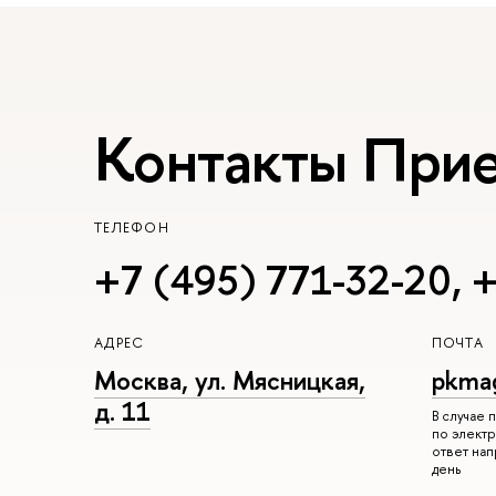
Контакты При
ТЕЛЕФОН
+7 (495) 771-32-20
,
+
АДРЕС
ПОЧТА
Москва, ул. Мясницкая,
pkma
д. 11
В случае
по электр
ответ на
день