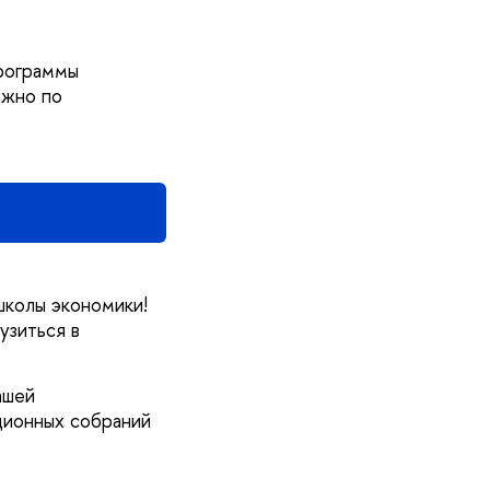
рограммы
ожно по
школы экономики!
узиться в
ашей
ционных собраний