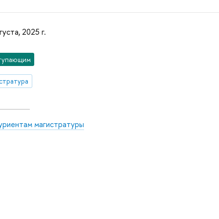
густа, 2025 г.
тупающим
стратура
уриентам магистратуры