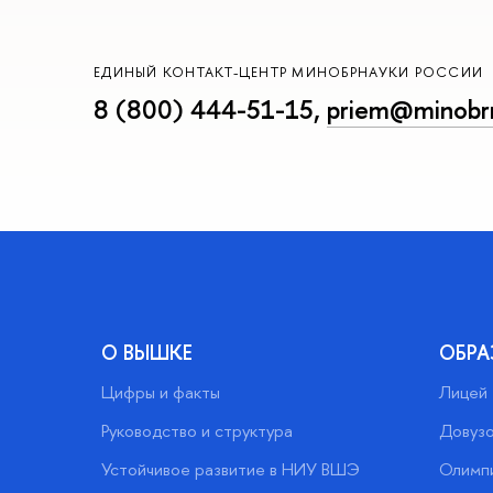
ЕДИНЫЙ КОНТАКТ-ЦЕНТР МИНОБРНАУКИ РОССИИ
8 (800) 444-51-15
,
priem@minobrn
О ВЫШКЕ
ОБРА
Цифры и факты
Лицей
Руководство и структура
Довузо
Устойчивое развитие в НИУ ВШЭ
Олимп