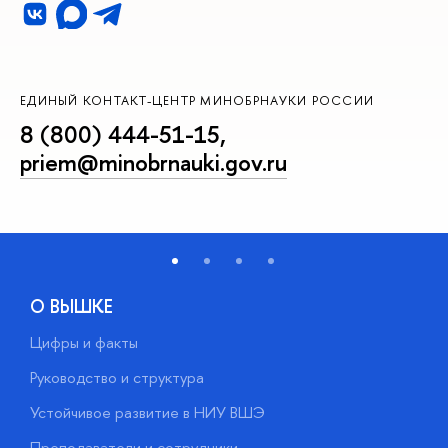
ЕДИНЫЙ КОНТАКТ-ЦЕНТР МИНОБРНАУКИ РОССИИ
8 (800) 444-51-15
,
priem@minobrnauki.gov.ru
О ВЫШКЕ
Цифры и факты
Л
Руководство и структура
Д
Устойчивое развитие в НИУ ВШЭ
О
Преподаватели и сотрудники
П