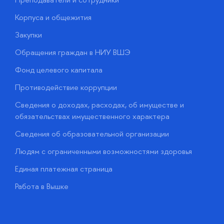
Корпуса и общежития
В
Закупки
П
Обращения граждан в НИУ ВШЭ
А
Фонд целевого капитала
Д
Противодействие коррупции
Ц
Сведения о доходах, расходах, об имуществе и
Б
обязательствах имущественного характера
О
Сведения об образовательной организации
О
Людям с ограниченными возможностями здоровья
у
Единая платежная страница
Работа в Вышке