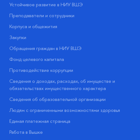
Устойчивое развитие в НИУ ВШЭ
О
Преподаватели и сотрудники
П
Корпуса и общежития
В
Закупки
П
Обращения граждан в НИУ ВШЭ
А
Фонд целевого капитала
Д
Противодействие коррупции
Ц
Сведения о доходах, расходах, об имуществе и
Б
обязательствах имущественного характера
О
Сведения об образовательной организации
О
Людям с ограниченными возможностями здоровья
у
Единая платежная страница
Работа в Вышке