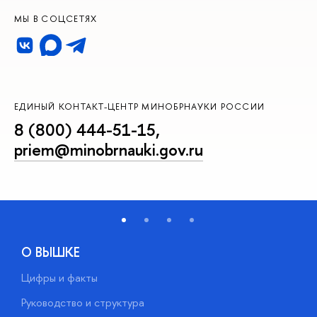
МЫ В СОЦСЕТЯХ
ЕДИНЫЙ КОНТАКТ-ЦЕНТР МИНОБРНАУКИ РОССИИ
8 (800) 444-51-15
,
priem@minobrnauki.gov.ru
О ВЫШКЕ
Цифры и факты
Л
Руководство и структура
Д