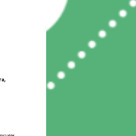
та,
ением