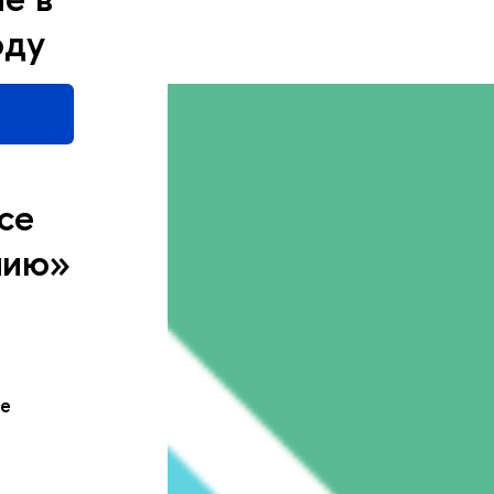
оду
се
нию»
ые