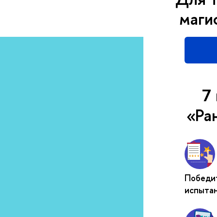
маги
7
«Ра
Победит
испыта