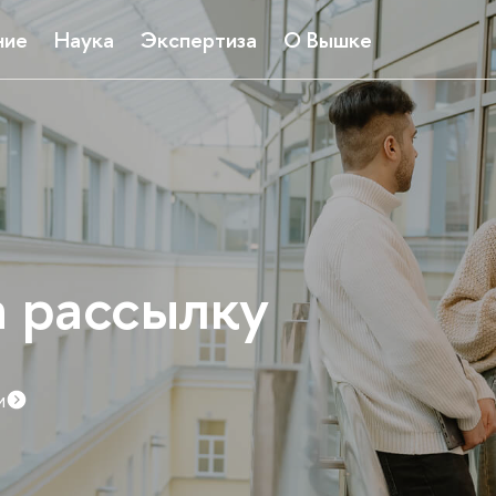
ние
Наука
Экспертиза
О Вышке
Мероприяти
График дней открытых дверей и ко