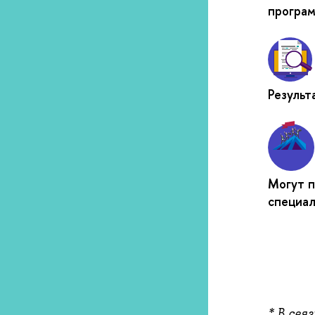
програ
Результ
Могут п
специал
* В свя