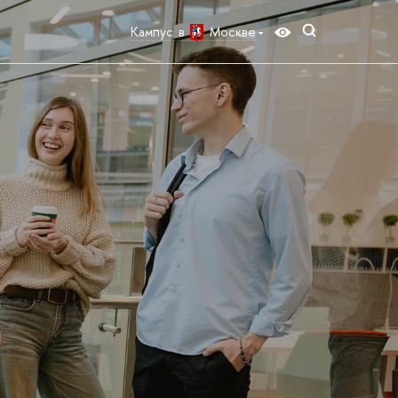
Кампус в
Москве
я для абитуриенто
нсультаций факультетов