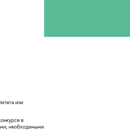
литета или
конкурсе в
лами, необходимыми