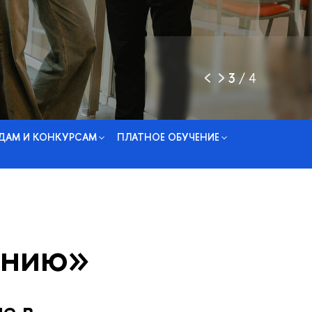
3
/
4
ДАМ И КОНКУРСАМ
ПЛАТНОЕ ОБУЧЕНИЕ
ению»
ие в