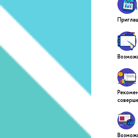
Приглаш
Возможн
Рекомен
соверш
Возможн