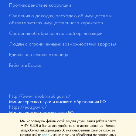
Противодействие коррупции
Ц
Сведения о доходах, расходах, об имуществе и
Б
обязательствах имущественного характера
О
Сведения об образовательной организации
О
Людям с ограниченными возможностями здоровья
у
Единая платежная страница
Работа в Вышке
http://www.minobrnauki.gov.ru/
Министерство науки и высшего образования РФ
https://edu.gov.ru/
Министерство просвещения РФ
https://elearning.hse.ru/mooc
Мы используем файлы cookies для улучшения работы сайта
Массовые открытые онлайн-курсы
НИУ ВШЭ и большего удобства его использования. Более
подробную информацию об использовании файлов cookies
можно найти
здесь
, наши правила обработки персональных