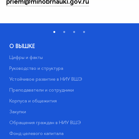
priem@minobrnauki.gov.ru
О ВЫШКЕ
Цифры и факты
Л
Руководство и структура
Д
Устойчивое развитие в НИУ ВШЭ
О
Преподаватели и сотрудники
П
Корпуса и общежития
В
Закупки
П
Обращения граждан в НИУ ВШЭ
А
Фонд целевого капитала
Д