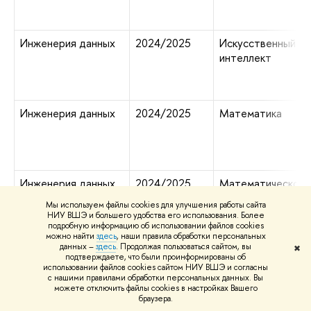
Инженерия данных
2024/2025
Искусственный
интеллект
Инженерия данных
2024/2025
Математика
Инженерия данных
2024/2025
Математическое
моделирование
Мы используем файлы cookies для улучшения работы сайта
НИУ ВШЭ и большего удобства его использования. Более
подробную информацию об использовании файлов cookies
можно найти
здесь
, наши правила обработки персональных
данных –
здесь
. Продолжая пользоваться сайтом, вы
✖
Инженерия данных
2024/2025
Программировани
подтверждаете, что были проинформированы об
и информационны
использовании файлов cookies сайтом НИУ ВШЭ и согласны
с нашими правилами обработки персональных данных. Вы
технологии
можете отключить файлы cookies в настройках Вашего
браузера.