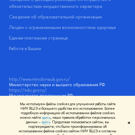
обязательствах имущественного характера
О
Сведения об образовательной организации
О
Людям с ограниченными возможностями здоровья
у
Единая платежная страница
Работа в Вышке
http://www.minobrnauki.gov.ru/
Министерство науки и высшего образования РФ
https://edu.gov.ru/
Министерство просвещения РФ
https://elearning.hse.ru/mooc
Мы используем файлы cookies для улучшения работы сайта
Массовые открытые онлайн-курсы
НИУ ВШЭ и большего удобства его использования. Более
подробную информацию об использовании файлов cookies
можно найти
здесь
, наши правила обработки персональных
данных –
здесь
. Продолжая пользоваться сайтом, вы
✖
© НИУ ВШЭ 1993–2026
Адреса и контакты
Условия
подтверждаете, что были проинформированы об
использования материалов
Политика конфиденциальности
Карта
использовании файлов cookies сайтом НИУ ВШЭ и согласны
сайта