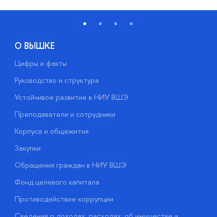
О ВЫШКЕ
Цифры и факты
Л
Руководство и структура
Д
Устойчивое развитие в НИУ ВШЭ
О
Преподаватели и сотрудники
П
Корпуса и общежития
В
Закупки
П
Обращения граждан в НИУ ВШЭ
А
Фонд целевого капитала
Д
Противодействие коррупции
Ц
Сведения о доходах, расходах, об имуществе и
Б