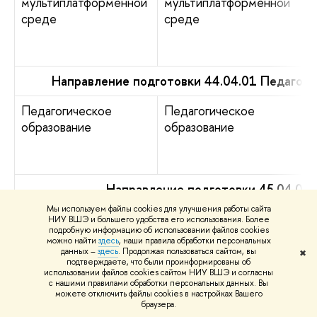
мультиплатформенной
мультиплатформенной
среде
среде
Направление подготовки 44.04.01 Педагоги
Педагогическое
Педагогическое
образование
образование
Направление подготовки 45.04.01
Мы используем файлы cookies для улучшения работы сайта
Русская литература и
Русская литература и
НИУ ВШЭ и большего удобства его использования. Более
подробную информацию об использовании файлов cookies
компаративистика
компаративистика
можно найти
здесь
, наши правила обработки персональных
данных –
здесь
. Продолжая пользоваться сайтом, вы
✖
подтверждаете, что были проинформированы об
использовании файлов cookies сайтом НИУ ВШЭ и согласны
с нашими правилами обработки персональных данных. Вы
можете отключить файлы cookies в настройках Вашего
Литературное
Литературное
браузера.
мастерство
мастерство