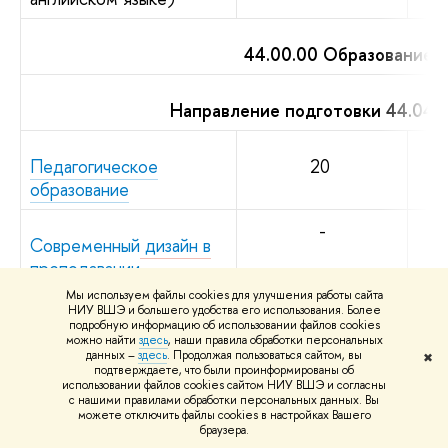
44.00.00 Образование и
Направление подготовки 44.04.
Педагогическое
20
образование
-
Современный дизайн в
преподавании
изобразительного
Мы используем файлы cookies для улучшения работы сайта
искусства и технологии
НИУ ВШЭ и большего удобства его использования. Более
подробную информацию об использовании файлов cookies
в школе
можно найти
здесь
, наши правила обработки персональных
данных –
здесь
. Продолжая пользоваться сайтом, вы
✖
подтверждаете, что были проинформированы об
использовании файлов cookies сайтом НИУ ВШЭ и согласны
45.00.00 Языкознание
с нашими правилами обработки персональных данных. Вы
можете отключить файлы cookies в настройках Вашего
браузера.