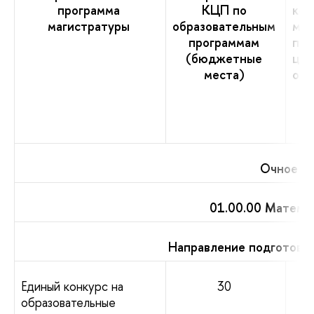
программа
КЦП по
кол
магистратуры
образовательным
мес
программам
при
(бюджетные
цел
места)
обу
Очное о
01.00.00 Матема
Направление подготовк
Единый конкурс на
30
образовательные