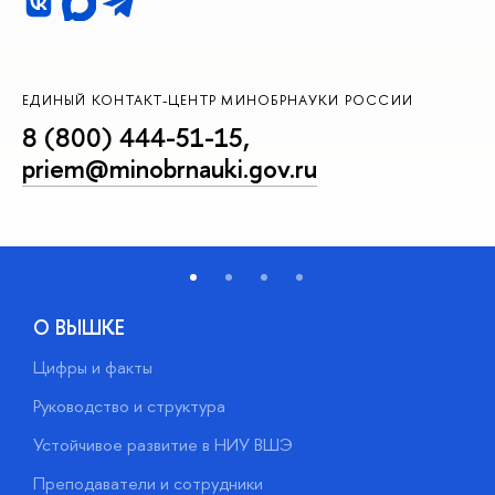
ЕДИНЫЙ КОНТАКТ-ЦЕНТР МИНОБРНАУКИ РОССИИ
8 (800) 444-51-15
,
priem@minobrnauki.gov.ru
О ВЫШКЕ
Цифры и факты
Л
Руководство и структура
Д
Устойчивое развитие в НИУ ВШЭ
О
Преподаватели и сотрудники
П