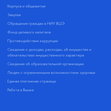
Корпуса и общежития
В
Закупки
П
Обращения граждан в НИУ ВШЭ
А
Фонд целевого капитала
Д
Противодействие коррупции
Ц
Сведения о доходах, расходах, об имуществе и
Б
обязательствах имущественного характера
О
Сведения об образовательной организации
О
Людям с ограниченными возможностями здоровья
у
Единая платежная страница
Работа в Вышке