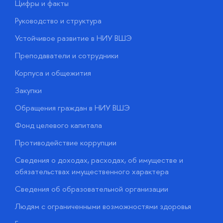
Цифры и факты
Л
Руководство и структура
Д
Устойчивое развитие в НИУ ВШЭ
О
Преподаватели и сотрудники
П
Корпуса и общежития
В
Закупки
П
Обращения граждан в НИУ ВШЭ
А
Фонд целевого капитала
Д
Противодействие коррупции
Ц
Сведения о доходах, расходах, об имуществе и
Б
обязательствах имущественного характера
О
Сведения об образовательной организации
О
Людям с ограниченными возможностями здоровья
у