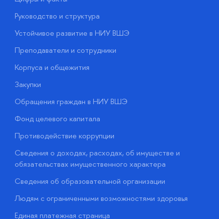
Руководство и структура
Д
Устойчивое развитие в НИУ ВШЭ
О
Преподаватели и сотрудники
П
Корпуса и общежития
В
Закупки
П
Обращения граждан в НИУ ВШЭ
А
Фонд целевого капитала
Д
Противодействие коррупции
Ц
Сведения о доходах, расходах, об имуществе и
Б
обязательствах имущественного характера
О
Сведения об образовательной организации
О
Людям с ограниченными возможностями здоровья
у
Единая платежная страница