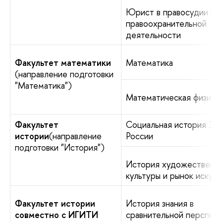
Юрист в правосудии и
правоохранительной
деятельности
Факультет математики
Математика
(направление подготовки
"Математика")
Математическая физика
Факультет
Социальная история Зап
истории
(направление
России
подготовки "История")
История художественн
культуры и рынок искусс
Факультет истории
История знания в
совместно с
ИГИТИ
сравнительной перспек