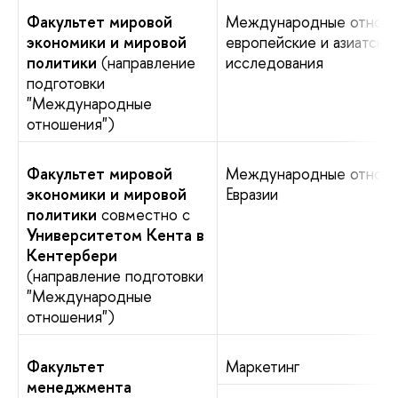
Факультет мировой
Международные отноше
экономики и мировой
европейские и азиатски
политики
(направление
исследования
подготовки
"Международные
отношения")
Факультет мировой
Международные отноше
экономики и мировой
Евразии
политики
совместно с
Университетом Кента в
Кентербери
(направление подготовки
"Международные
отношения")
Факультет
Маркетинг
менеджмента