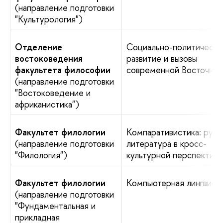
(направление подготовки
"Культурология")
Отделение
Социально-политическо
востоковедения
развитие и вызовы
факультета философии
современной Восточно
(направление подготовки
"Востоковедение и
африканистика")
Факультет филологии
Компаративистика: русс
(направление подготовки
литература в кросс-
"Филология")
культурной перспективе
Факультет филологии
Компьютерная лингвист
(направление подготовки
"Фундаментальная и
прикладная