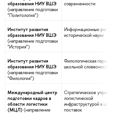
образования НИУ ВШЭ
современности
(направление подготовки
"Политология")
Институт развития
Информационные ресур
образования НИУ ВШЭ
исторической науки
(направление подготовки
"История")
Институт развития
Филологическая гермен
образования НИУ ВШЭ
школьной словесности
(направление подготовки
"Филология")
Международный центр
Стратегическое управл
подготовки кадров в
логистической
области логистики
инфраструктурой в цеп
(МЦЛ)
(направление
поставок