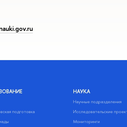
auki.gov.ru
ЗОВАНИЕ
НАУКА
Научные подразделения
вская подготовка
Исследовательские проек
иады
Мониторинги