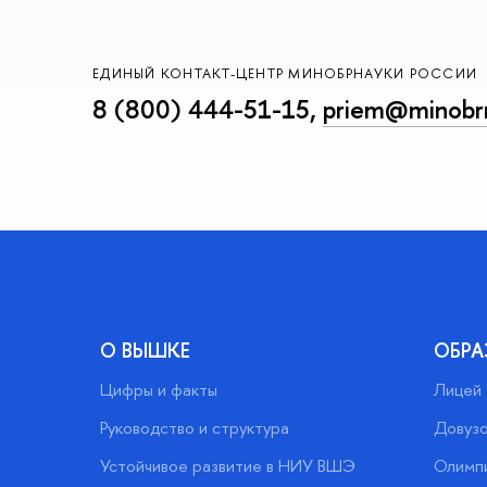
ЕДИНЫЙ КОНТАКТ-ЦЕНТР МИНОБРНАУКИ РОССИИ
8 (800) 444-51-15
,
priem@minobrn
О ВЫШКЕ
ОБРА
Цифры и факты
Лицей
Руководство и структура
Довузо
Устойчивое развитие в НИУ ВШЭ
Олимп