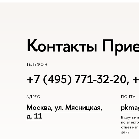
Контакты При
ТЕЛЕФОН
+7 (495) 771-32-20
,
+
АДРЕС
ПОЧТА
Москва, ул. Мясницкая,
pkma
д. 11
В случае
по электр
ответ на
день