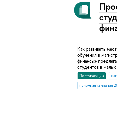
Про
сту
фин
Как развивать мас
обучения в магист
финансы» предлага
студентов в малых
Поступающим
маг
приемная кампания 2