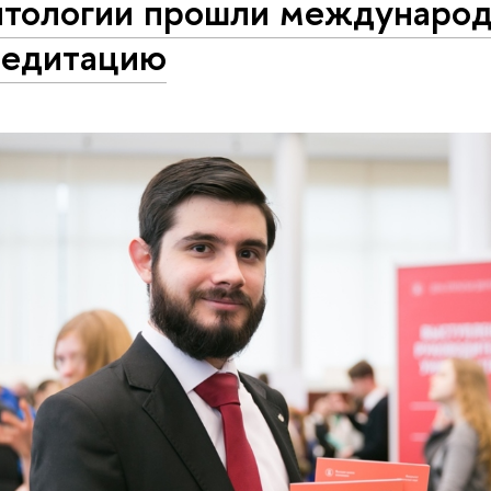
итологии прошли междунаро
редитацию