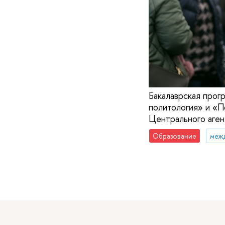
Бакалаврская прог
политология» и «П
Центрального аген
Образование
меж