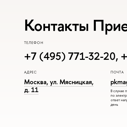
Контакты При
ТЕЛЕФОН
+7 (495) 771-32-20
,
+
АДРЕС
ПОЧТА
Москва, ул. Мясницкая,
pkma
д. 11
В случае
по электр
ответ на
день