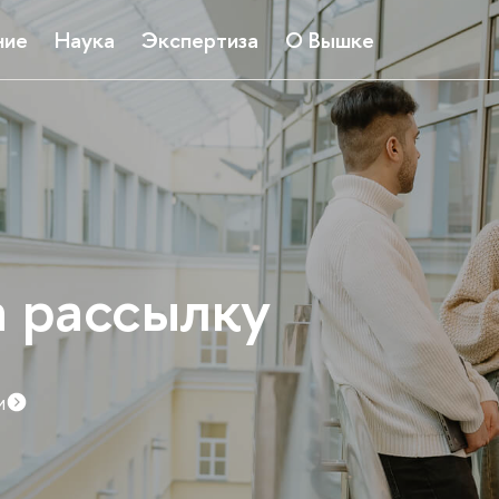
ние
Наука
Экспертиза
О Вышке
а рассылку
и