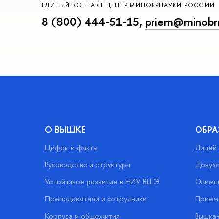
ЕДИНЫЙ КОНТАКТ-ЦЕНТР МИНОБРНАУКИ РОССИИ
8 (800) 444-51-15
,
priem@minobrn
О ВЫШКЕ
ОБРА
Цифры и факты
Лицей
Руководство и структура
Довузо
Устойчивое развитие в НИУ ВШЭ
Олимп
Преподаватели и сотрудники
Прием 
Корпуса и общежития
Вышка