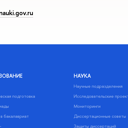
auki.gov.ru
ЗОВАНИЕ
НАУКА
Научные подразделения
вская подготовка
Исследовательские проек
иады
Мониторинги
в бакалавриат
Диссертационные советы
+
Защиты диссертаций