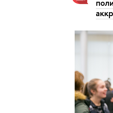
пол
акк