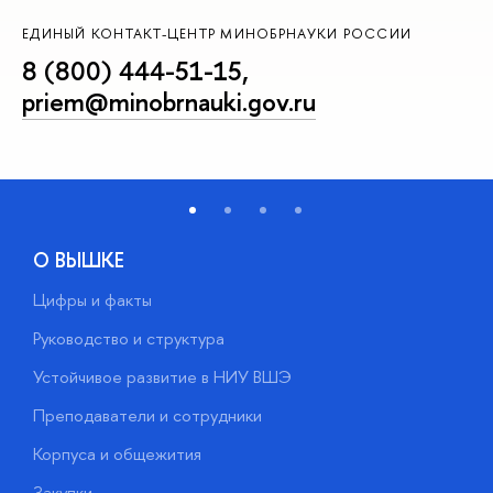
ЕДИНЫЙ КОНТАКТ-ЦЕНТР МИНОБРНАУКИ РОССИИ
8 (800) 444-51-15
,
priem@minobrnauki.gov.ru
О ВЫШКЕ
Цифры и факты
Л
Руководство и структура
Д
Устойчивое развитие в НИУ ВШЭ
О
Преподаватели и сотрудники
П
Корпуса и общежития
В
Закупки
П